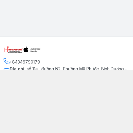
+84346790179
Địa chỉ
:
số 11a , đường N2, Phường Mỹ Phước, Bình Dương -
Thị xã Bến Cát
Kết nối
https://www.facebook.com/iphonechatluongmyphuoc
034 679 0179
hung79fone.mp@gmail.com
Giới thiệu
© 2026
hung79fone