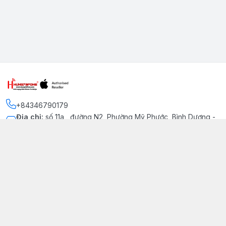
+84346790179
Địa chỉ
:
số 11a , đường N2, Phường Mỹ Phước, Bình Dương -
Thị xã Bến Cát
Kết nối
https://www.facebook.com/iphonechatluongmyphuoc
034 679 0179
hung79fone.mp@gmail.com
Giới thiệu
© 2026
hung79fone