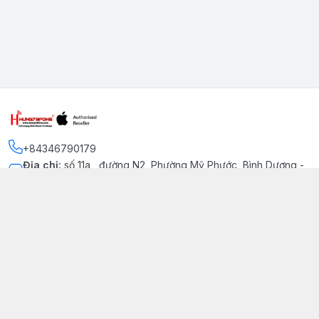
+84346790179
Địa chỉ
:
số 11a , đường N2, Phường Mỹ Phước, Bình Dương -
Thị xã Bến Cát
Kết nối
https://www.facebook.com/iphonechatluongmyphuoc
034 679 0179
hung79fone.mp@gmail.com
Giới thiệu
© 2026
hung79fone