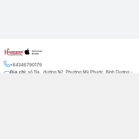
+84346790179
Địa chỉ
:
số 11a , đường N2, Phường Mỹ Phước, Bình Dương -
Thị xã Bến Cát
Kết nối
https://www.facebook.com/iphonechatluongmyphuoc
034 679 0179
hung79fone.mp@gmail.com
Giới thiệu
© 2026
hung79fone