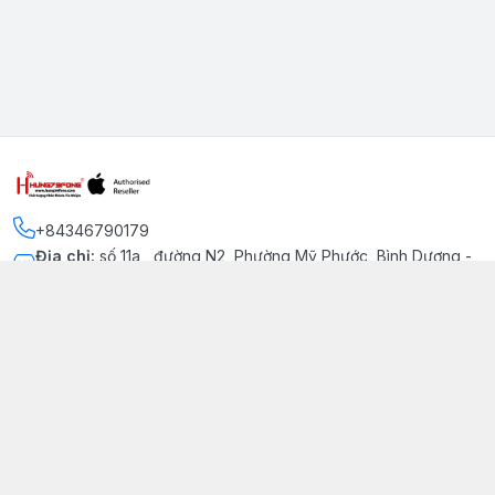
+84346790179
Địa chỉ
:
số 11a , đường N2, Phường Mỹ Phước, Bình Dương -
Thị xã Bến Cát
Kết nối
https://www.facebook.com/iphonechatluongmyphuoc
034 679 0179
hung79fone.mp@gmail.com
Giới thiệu
© 2026
hung79fone