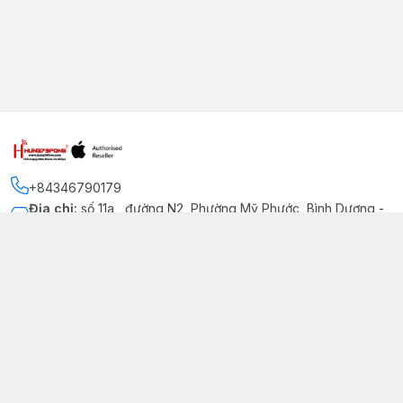
+84346790179
Địa chỉ
:
số 11a , đường N2, Phường Mỹ Phước, Bình Dương -
Thị xã Bến Cát
Kết nối
https://www.facebook.com/iphonechatluongmyphuoc
034 679 0179
hung79fone.mp@gmail.com
Giới thiệu
© 2026
hung79fone