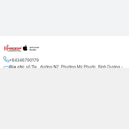
+84346790179
Địa chỉ
:
số 11a , đường N2, Phường Mỹ Phước, Bình Dương -
Thị xã Bến Cát
Kết nối
https://www.facebook.com/iphonechatluongmyphuoc
034 679 0179
hung79fone.mp@gmail.com
Giới thiệu
© 2026
hung79fone