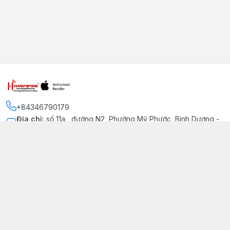
+84346790179
Địa chỉ
:
số 11a , đường N2, Phường Mỹ Phước, Bình Dương -
Thị xã Bến Cát
Kết nối
https://www.facebook.com/iphonechatluongmyphuoc
034 679 0179
hung79fone.mp@gmail.com
Giới thiệu
© 2026
hung79fone