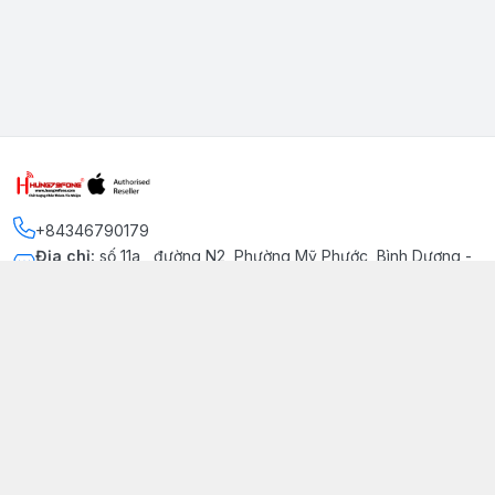
+84346790179
Địa chỉ
:
số 11a , đường N2, Phường Mỹ Phước, Bình Dương -
Thị xã Bến Cát
Kết nối
https://www.facebook.com/iphonechatluongmyphuoc
034 679 0179
hung79fone.mp@gmail.com
Giới thiệu
© 2026
hung79fone