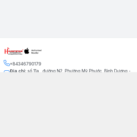
+84346790179
Địa chỉ
:
số 11a , đường N2, Phường Mỹ Phước, Bình Dương -
Thị xã Bến Cát
Kết nối
https://www.facebook.com/iphonechatluongmyphuoc
034 679 0179
hung79fone.mp@gmail.com
Giới thiệu
© 2026
hung79fone