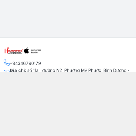
+84346790179
Địa chỉ
:
số 11a , đường N2, Phường Mỹ Phước, Bình Dương -
Thị xã Bến Cát
Kết nối
https://www.facebook.com/iphonechatluongmyphuoc
034 679 0179
hung79fone.mp@gmail.com
Giới thiệu
© 2026
hung79fone