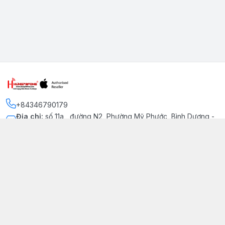
+84346790179
Địa chỉ
:
số 11a , đường N2, Phường Mỹ Phước, Bình Dương -
Thị xã Bến Cát
Kết nối
https://www.facebook.com/iphonechatluongmyphuoc
034 679 0179
hung79fone.mp@gmail.com
Giới thiệu
© 2026
hung79fone