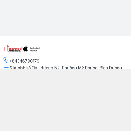
+84346790179
Địa chỉ
:
số 11a , đường N2, Phường Mỹ Phước, Bình Dương -
Thị xã Bến Cát
Kết nối
https://www.facebook.com/iphonechatluongmyphuoc
034 679 0179
hung79fone.mp@gmail.com
Giới thiệu
© 2026
hung79fone