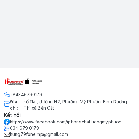
+84346790179
Địa
số 11a , đường N2, Phường Mỹ Phước, Bình Dương -
chỉ
:
Thị xã Bến Cát
Kết nối
https://www.facebook.com/iphonechatluongmyphuoc
034 679 0179
hung79fone.mp@gmail.com