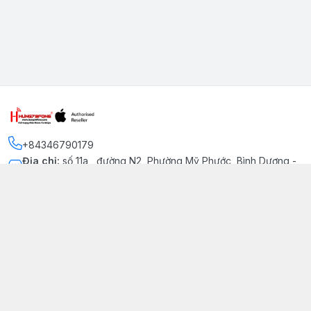
+84346790179
Địa chỉ
:
số 11a , đường N2, Phường Mỹ Phước, Bình Dương -
Thị xã Bến Cát
Kết nối
https://www.facebook.com/iphonechatluongmyphuoc
034 679 0179
hung79fone.mp@gmail.com
Giới thiệu
© 2026
hung79fone