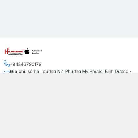
+84346790179
Địa chỉ
:
số 11a , đường N2, Phường Mỹ Phước, Bình Dương -
Thị xã Bến Cát
Kết nối
https://www.facebook.com/iphonechatluongmyphuoc
034 679 0179
hung79fone.mp@gmail.com
Giới thiệu
© 2026
hung79fone