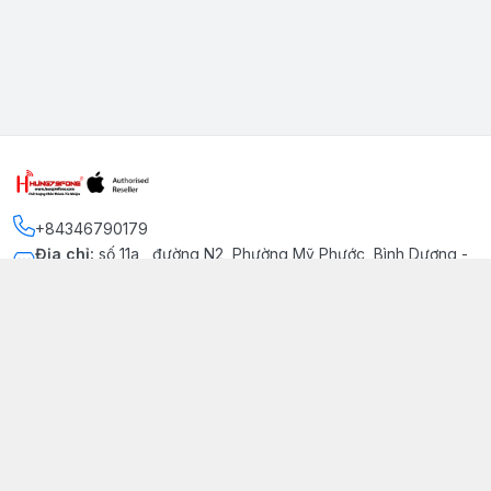
+84346790179
Địa chỉ
:
số 11a , đường N2, Phường Mỹ Phước, Bình Dương -
Thị xã Bến Cát
Kết nối
https://www.facebook.com/iphonechatluongmyphuoc
034 679 0179
hung79fone.mp@gmail.com
Giới thiệu
© 2026
hung79fone