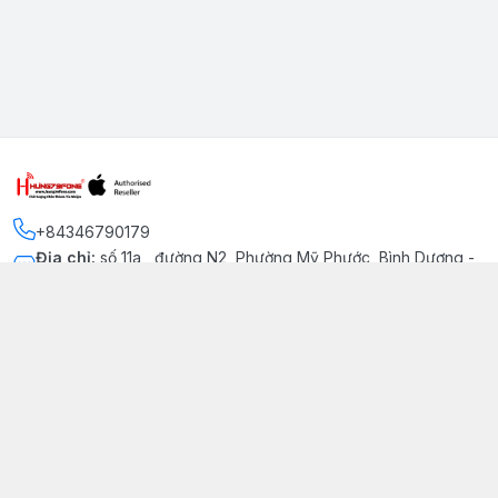
+84346790179
Địa chỉ
:
số 11a , đường N2, Phường Mỹ Phước, Bình Dương -
Thị xã Bến Cát
Kết nối
https://www.facebook.com/iphonechatluongmyphuoc
034 679 0179
hung79fone.mp@gmail.com
Giới thiệu
© 2026
hung79fone