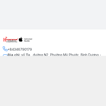
+84346790179
Địa chỉ
:
số 11a , đường N2, Phường Mỹ Phước, Bình Dương -
Thị xã Bến Cát
Kết nối
https://www.facebook.com/iphonechatluongmyphuoc
034 679 0179
hung79fone.mp@gmail.com
Giới thiệu
© 2026
hung79fone