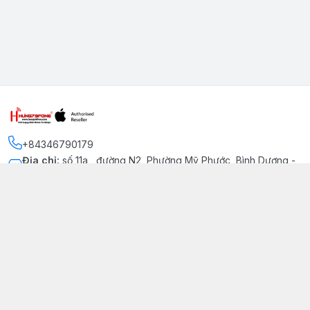
+84346790179
Địa chỉ
:
số 11a , đường N2, Phường Mỹ Phước, Bình Dương -
Thị xã Bến Cát
Kết nối
https://www.facebook.com/iphonechatluongmyphuoc
034 679 0179
hung79fone.mp@gmail.com
Giới thiệu
© 2026
hung79fone