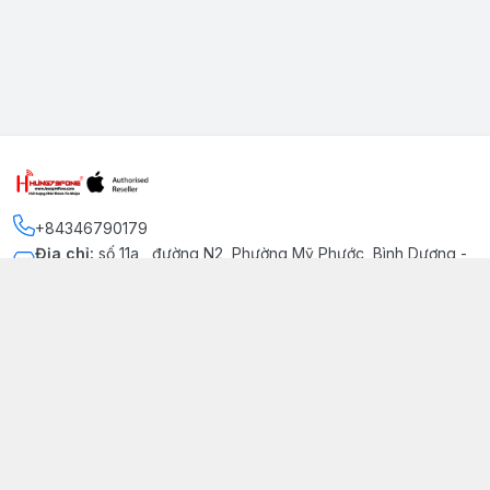
+84346790179
Địa chỉ
:
số 11a , đường N2, Phường Mỹ Phước, Bình Dương -
Thị xã Bến Cát
Kết nối
https://www.facebook.com/iphonechatluongmyphuoc
034 679 0179
hung79fone.mp@gmail.com
Giới thiệu
© 2026
hung79fone