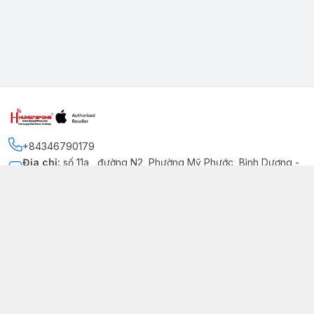
+84346790179
Địa chỉ
:
số 11a , đường N2, Phường Mỹ Phước, Bình Dương -
Thị xã Bến Cát
Kết nối
https://www.facebook.com/iphonechatluongmyphuoc
034 679 0179
hung79fone.mp@gmail.com
Giới thiệu
© 2026
hung79fone