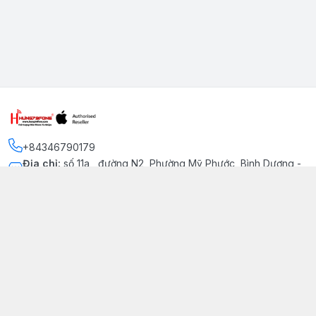
+84346790179
Địa chỉ
:
số 11a , đường N2, Phường Mỹ Phước, Bình Dương -
Thị xã Bến Cát
Kết nối
https://www.facebook.com/iphonechatluongmyphuoc
034 679 0179
hung79fone.mp@gmail.com
Giới thiệu
© 2026
hung79fone