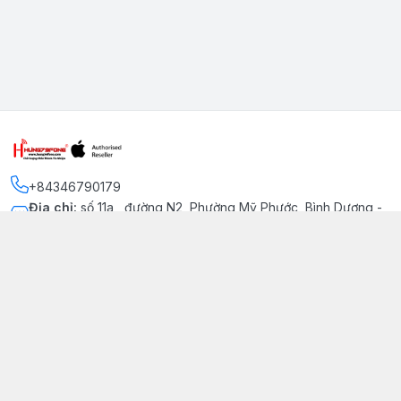
+84346790179
Địa chỉ
:
số 11a , đường N2, Phường Mỹ Phước, Bình Dương -
Thị xã Bến Cát
Kết nối
https://www.facebook.com/iphonechatluongmyphuoc
034 679 0179
hung79fone.mp@gmail.com
Giới thiệu
© 2026
hung79fone