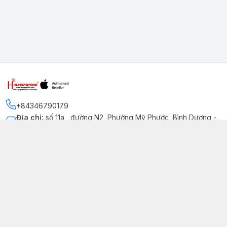
+84346790179
Địa chỉ
:
số 11a , đường N2, Phường Mỹ Phước, Bình Dương -
Thị xã Bến Cát
Kết nối
https://www.facebook.com/iphonechatluongmyphuoc
034 679 0179
hung79fone.mp@gmail.com
Giới thiệu
© 2026
hung79fone