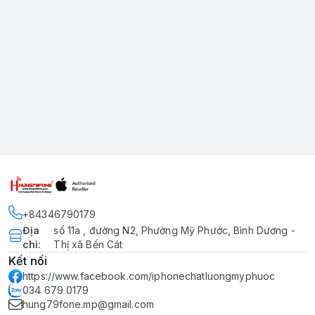
+84346790179
Địa
số 11a , đường N2, Phường Mỹ Phước, Bình Dương -
chỉ
:
Thị xã Bến Cát
Kết nối
https://www.facebook.com/iphonechatluongmyphuoc
034 679 0179
hung79fone.mp@gmail.com