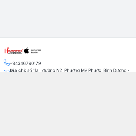
+84346790179
Địa chỉ
:
số 11a , đường N2, Phường Mỹ Phước, Bình Dương -
Thị xã Bến Cát
Kết nối
https://www.facebook.com/iphonechatluongmyphuoc
034 679 0179
hung79fone.mp@gmail.com
Giới thiệu
© 2026
hung79fone