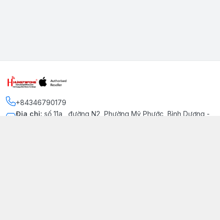
+84346790179
Địa chỉ
:
số 11a , đường N2, Phường Mỹ Phước, Bình Dương -
Thị xã Bến Cát
Kết nối
https://www.facebook.com/iphonechatluongmyphuoc
034 679 0179
hung79fone.mp@gmail.com
Giới thiệu
© 2026
hung79fone