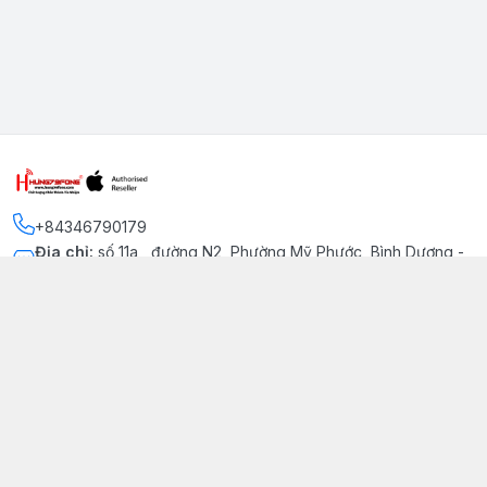
+84346790179
Địa chỉ
:
số 11a , đường N2, Phường Mỹ Phước, Bình Dương -
Thị xã Bến Cát
Kết nối
https://www.facebook.com/iphonechatluongmyphuoc
034 679 0179
hung79fone.mp@gmail.com
Giới thiệu
© 2026
hung79fone